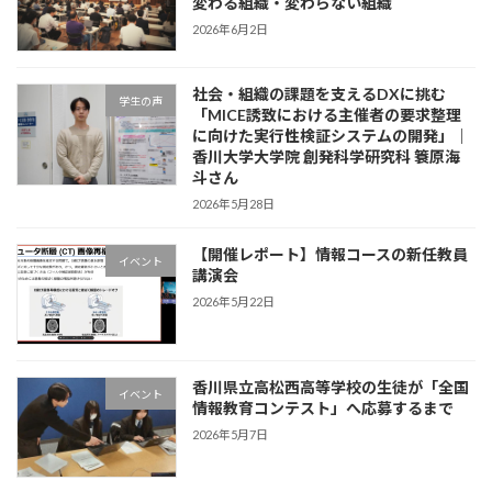
変わる組織・変わらない組織
2026年6月2日
社会・組織の課題を支えるDXに挑む
学生の声
「MICE誘致における主催者の要求整理
に向けた実行性検証システムの開発」｜
香川大学大学院 創発科学研究科 簑原海
斗さん
2026年5月28日
【開催レポート】情報コースの新任教員
イベント
講演会
2026年5月22日
香川県立高松西高等学校の生徒が「全国
イベント
情報教育コンテスト」へ応募するまで
2026年5月7日