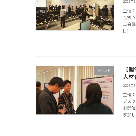
2026年
主催：
合拠点
工会議
[…]
【開
イベント
人材
2026年
主催：
ブスク
を開催
参加し