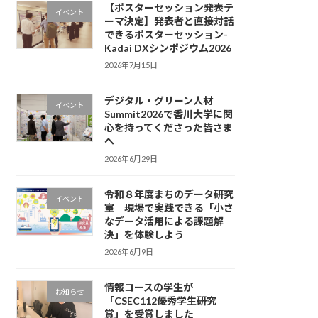
【ポスターセッション発表テ
イベント
ーマ決定】発表者と直接対話
できるポスターセッション-
Kadai DXシンポジウム2026
2026年7月15日
デジタル・グリーン人材
イベント
Summit2026で香川大学に関
心を持ってくださった皆さま
へ
2026年6月29日
令和８年度まちのデータ研究
イベント
室 現場で実践できる「小さ
なデータ活用による課題解
決」を体験しよう
2026年6月9日
情報コースの学生が
お知らせ
「CSEC112優秀学生研究
賞」を受賞しました