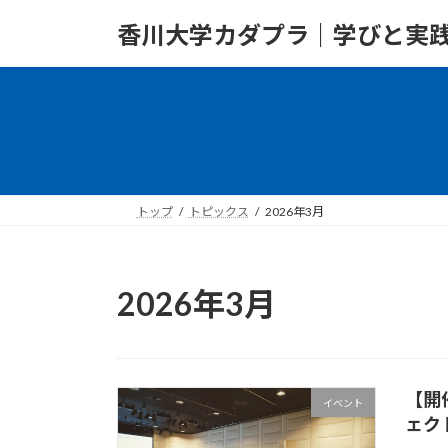
コ
ナ
香川大学カダプラ｜学びと実
ン
ビ
テ
ゲ
ン
ー
ツ
シ
へ
ョ
ス
ン
キ
に
ッ
移
トップ
トピックス
2026年3月
プ
動
2026年3月
【開
イベント
ェク