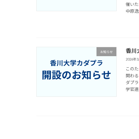
催いた
中原逸広
香川
お知らせ
2026年
このた
関わる
ダプラ
学官連