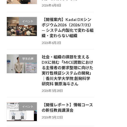
2026年6月8日
【開催案内】Kadai DXシン
イベント
ポジウム2026（2026/7/31）
— システム内製化で変わる組
織・変わらない組織
2026年6月2日
社会・組織の課題を支える
学生の声
DXに挑む「MICE誘致におけ
る主催者の要求整理に向けた
実行性検証システムの開発」
｜香川大学大学院 創発科学
研究科 簑原海斗さん
2026年5月28日
【開催レポート】情報コース
イベント
の新任教員講演会
2026年5月22日