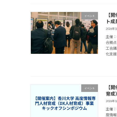
【開
イベント
ト成
2026年
主催：
合拠点
工会議
化支援事
【開
イベント
育成
2026年
主催：
度情報