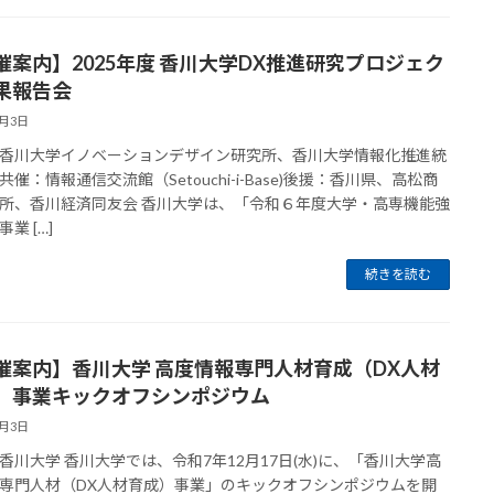
催案内】2025年度 香川大学DX推進研究プロジェク
果報告会
3月3日
香川大学イノベーションデザイン研究所、香川大学情報化推進統
共催：情報通信交流館（Setouchi-i-Base)後援：香川県、高松商
所、香川経済同友会 香川大学は、「令和６年度大学・高専機能強
業 […]
続きを読む
催案内】香川大学 高度情報専門人材育成（DX人材
）事業キックオフシンポジウム
3月3日
香川大学 香川大学では、令和7年12月17日(水)に、「香川大学高
専門人材（DX人材育成）事業」のキックオフシンポジウムを開