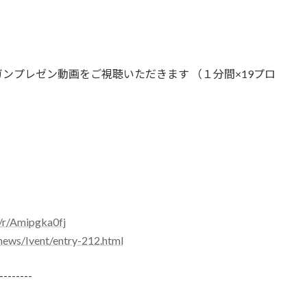
ゼン動画をご視聴いただきます （１分間×19プロ
m/r/Amipgka0fj
/news/Ivent/entry-212.html
--------