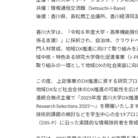
日
共催：情報通信交流館（Setouchi-i-Base)
時
後援：香川県、高松商工会議所、香川経済同
:
香川大学は、「令和６年度大学・高専機能強
係る支援）」に採択され、自治体、クラウド
門人材育成、地域DX推進に向けて取り組みを
域中核・特色ある研究大学強化促進事業（J-P
取り組みの一環として地域DXの社会実装に向
この度、 上記事業のDX推進に資する研究プ
地域DXなど社会全体のDX推進の可能性を広
進統合拠点主催で「2025年度 香川大学DX推進研究プロ
Research Selections 2025～」
技術的課題の検討などを学生中心の全19プロ
（DSS-P）に沿った実践的な情報技術者を育