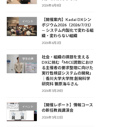
2026年6月8日
【開催案内】Kadai DXシン
イベント
ポジウム2026（2026/7/31）
— システム内製化で変わる組
織・変わらない組織
2026年6月2日
社会・組織の課題を支える
学生の声
DXに挑む「MICE誘致におけ
る主催者の要求整理に向けた
実行性検証システムの開発」
｜香川大学大学院 創発科学
研究科 簑原海斗さん
2026年5月28日
【開催レポート】情報コース
イベント
の新任教員講演会
2026年5月22日