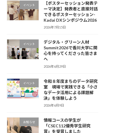
【ポスターセッション発表テ
イベント
ーマ決定】発表者と直接対話
できるポスターセッション-
Kadai DXシンポジウム2026
2026年7月15日
デジタル・グリーン人材
イベント
Summit2026で香川大学に関
心を持ってくださった皆さま
へ
2026年6月29日
令和８年度まちのデータ研究
イベント
室 現場で実践できる「小さ
なデータ活用による課題解
決」を体験しよう
2026年6月9日
情報コースの学生が
お知らせ
「CSEC112優秀学生研究
賞」を受賞しました