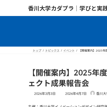
コ
ナ
香川大学カダプラ｜学びと実
ン
ビ
テ
ゲ
ン
ー
ツ
シ
へ
ョ
ス
ン
キ
に
ッ
移
トップ
トピックス
イベント
【開催案内】2025
プ
動
【開催案内】2025年
ェクト成果報告会
最
2026年3月3日
2026年4月7日
香川大
終
更
主催：香川大学イノベーションデザイン研究
新