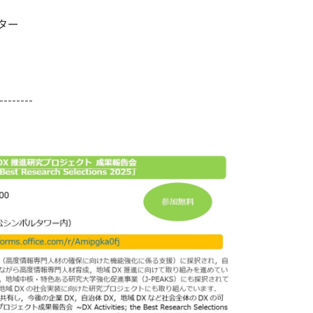
ター
--------