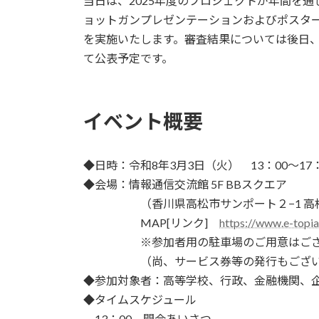
当日は、2025年度のプロジェクトが年間を
ョットガンプレゼンテーションおよびポスタ
を実施いたします。審査結果については後日、
て公表予定です。
イベント概要
◆日時：令和8年3月3日（火） 13：00～17
◆会場：情報通信交流館 5F BBスクエア
（香川県高松市サンポート２−1 高松
MAP[リンク]
https://www.e-topi
※参加者用の駐車場のご用意はございま
（尚、サービス券等の発行もござい
◆参加対象者：高等学校、行政、金融機関、
◆タイムスケジュール
13：00 開会あいさつ