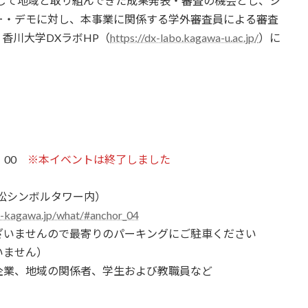
通じて地域と取り組んできた成果発表・審査の機会とし、シ
ー・デモに対し、本事業に関係する学外審査員による審査
香川大学DXラボHP（
https://dx-labo.kagawa-u.ac.jp/
）に
：00
※本イベントは終了しました
シンボルタワー内）
a-kagawa.jp/what/#anchor_04
せんので最寄りのパーキングにご駐車ください
ません）
企業、地域の関係者、学生および教職員など