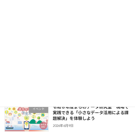
ONEアンバサダー最終報告会
2026年7月24日
【ポスターセッション発表テーマ決定】
イベント
発表者と直接対話できるポスターセッシ
ョン- Kadai DXシンポジウム2026
2026年7月15日
デジタル・グリーン人材Summit2026で
イベント
香川大学に関心を持ってくださった皆さ
まへ
2026年6月29日
令和８年度まちのデータ研究室 現場で
イベント
実践できる「小さなデータ活用による課
題解決」を体験しよう
2026年6月9日