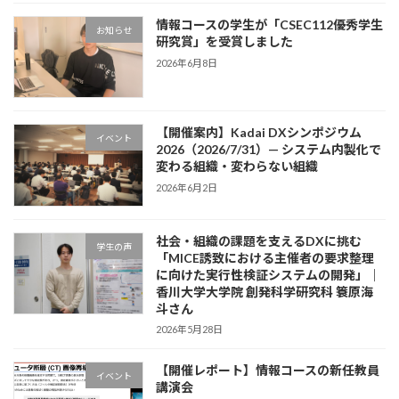
情報コースの学生が「CSEC112優秀学生
お知らせ
研究賞」を受賞しました
2026年6月8日
【開催案内】Kadai DXシンポジウム
イベント
2026（2026/7/31）— システム内製化で
変わる組織・変わらない組織
2026年6月2日
社会・組織の課題を支えるDXに挑む
学生の声
「MICE誘致における主催者の要求整理
に向けた実行性検証システムの開発」｜
香川大学大学院 創発科学研究科 簑原海
斗さん
2026年5月28日
【開催レポート】情報コースの新任教員
イベント
講演会